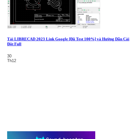
Tải LIBRECAD 2023 Link Google [Đã Test 100%] và Hướng Dẫn Cài
Đặt Full
30
Th12