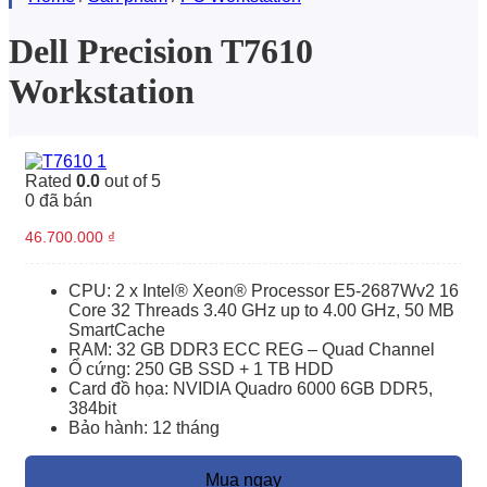
tìm
Dell Precision T7610
kiếm
Workstation
Rated
0.0
out of 5
0
đã bán
46.700.000
₫
CPU: 2 x Intel® Xeon® Processor E5-2687Wv2 16
Core 32 Threads 3.40 GHz up to 4.00 GHz, 50 MB
SmartCache
RAM: 32 GB DDR3 ECC REG – Quad Channel
Ổ cứng: 250 GB SSD + 1 TB HDD
Card đồ họa: NVIDIA Quadro 6000 6GB DDR5,
384bit
Bảo hành: 12 tháng
Mua ngay