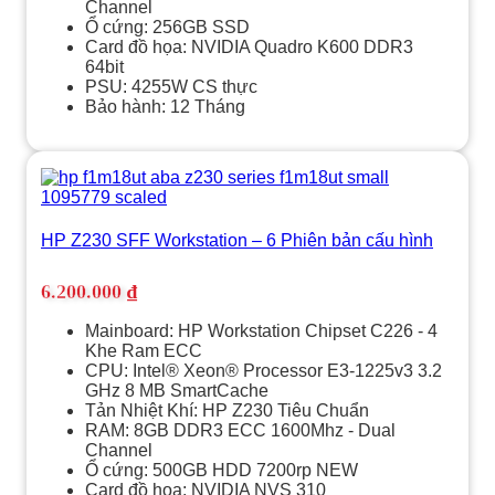
Channel
Ổ cứng: 256GB SSD
Card đồ họa: NVIDIA Quadro K600 DDR3
64bit
PSU: 4255W CS thực
Bảo hành: 12 Tháng
HP Z230 SFF Workstation – 6 Phiên bản cấu hình
6.200.000
₫
Mainboard: HP Workstation Chipset C226 - 4
Khe Ram ECC
CPU: Intel® Xeon® Processor E3-1225v3 3.2
GHz 8 MB SmartCache
Tản Nhiệt Khí: HP Z230 Tiêu Chuẩn
RAM: 8GB DDR3 ECC 1600Mhz - Dual
Channel
Ổ cứng: 500GB HDD 7200rp NEW
Card đồ họa: NVIDIA NVS 310