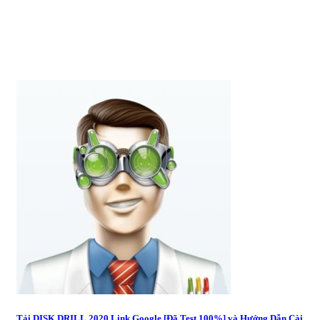
Tải DISK DRILL 2020 Link Google [Đã Test 100%] và Hướng Dẫn Cài