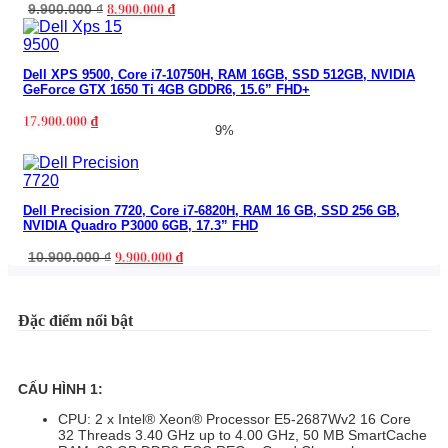
9.900.000
₫
8.900.000
₫
Dell XPS 9500, Core i7-10750H, RAM 16GB, SSD 512GB, NVIDIA
GeForce GTX 1650 Ti 4GB GDDR6, 15.6” FHD+
17.900.000
₫
9%
Dell Precision 7720, Core i7-6820H, RAM 16 GB, SSD 256 GB,
NVIDIA Quadro P3000 6GB, 17.3” FHD
10.900.000
₫
9.900.000
₫
Đặc điểm nổi bật
CẤU HÌNH 1:
CPU: 2 x Intel® Xeon® Processor E5-2687Wv2 16 Core
32 Threads 3.40 GHz up to 4.00 GHz, 50 MB SmartCache