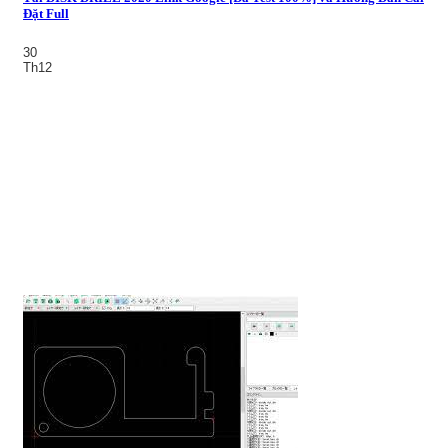
Đặt Full
30
Th12