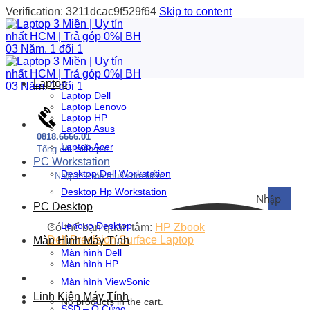
Verification: 3211dcac9f529f64
Skip to content
Laptop
Laptop Dell
Laptop Lenovo
Laptop HP
Laptop Asus
0818.6666.01
Laptop Acer
Tổng đài miễn phí
PC Workstation
Desktop Dell Workstation
Desktop Hp Workstation
Nhập
PC Desktop
nội
Lenovo Desktop
Có thể bạn quan tâm:
HP Zbook
Dell
Precision
Surface Laptop
Màn Hình Máy Tính
dung
Màn hình Dell
Màn hình HP
bạn
Màn hình ViewSonic
muốn
Linh Kiện Máy Tính
No products in the cart.
SSD – Ổ Cứng