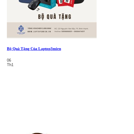
Bộ Quà Tặng Của Laptop3mien
06
Th1