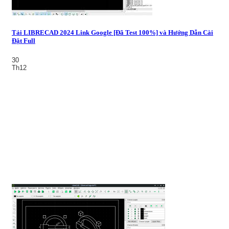
Tải LIBRECAD 2024 Link Google [Đã Test 100%] và Hướng Dẫn Cài
Đặt Full
30
Th12