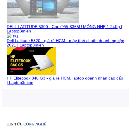
DELL LATITUDE 5300 - Core™i5-8365U MỎNG NHẸ 1.24Kg |
Laptop3mien
Dell Latitude 5320 - giá rẻ HCM - máy tính chuẩn doanh nghiệp
2021 | Laptop3mien
HP Elitebook 840 G3 - giá rẻ HCM, laptop doanh nhân cao cấp
| Laptop3mien
TIN TỨC
CÔNG NGHỆ