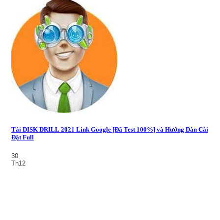
Tải DISK DRILL 2021 Link Google [Đã Test 100%] và Hướng Dẫn Cài
Đặt Full
30
Th12